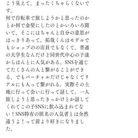
こう見えて、まったくちゃらくないで
す。
何で自転車で旅しようかと思ったのか
とか何で金髪にしたのとかいろいろ聞
いて、そこにはちゃんと自分の意思が
はっきりあって。拓哉くんはモデルで
もショップのの店員でもなくて、普通
の大学生なんだけど同世代中心の子達
からほんとに人気がある。SNSを通じ
てたくさんの人と繋がることができ
る、でもバーチャルだけじゃなくてリ
アルにも人って繋がれる。実際その土
地に行って会いに行って話して。一人
旅しようと思ったきっかけとか話して
くれてこの子SNSに飲み込まれてな
い！SNS特有の匿名の人気者とは全然
違うよ！って前より好きになりまし
た。